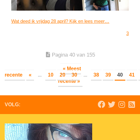
Wat deed ik vrijdag 28 april? Kijk en lees meer…
3
Pagina 40 van 155
« Meest
recente
«
...
10
20
30
...
38
39
40
41
recente »
VOLG: