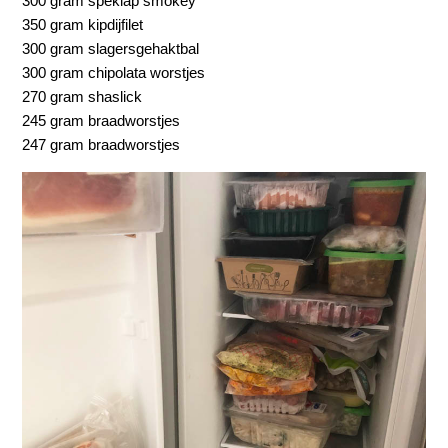
300 gram speklap smokey
350 gram kipdijfilet
300 gram slagersgehaktbal
300 gram chipolata worstjes
270 gram shaslick
245 gram braadworstjes
247 gram braadworstjes