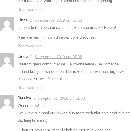
per maand vol, voor mijn 1-persoonshuishouden genoeg
Beantwoorden
Linda
6 september 2019 om 06:53
Jij bent beter voorzien dan mijn lokale supermarkt! Kolere!
Maar wel erg fijn, zo’n diverse, volle diepvries.
Beantwoorden
Linda
6 september 2019 om 07:08
Waarom geen combi met de 5 euro-challenge? De komende
maand kun je sowieso eten. Het is veel maar wel heel erg lekker
dingen zie ik wel. Succes!
Beantwoorden
Jessica
6 september 2019 om 11:33
Wooooooow! :o
Het klinkt allemaal erg lekker, dus moet toch niet zo’n straf zijn om
dat leeg te eten ;)
Ik ken dit probleem, maar ik heb dit met mijn kleerkast….