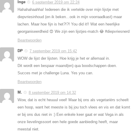
Inge
6 september 2019 om 22:24
Hahahahaahha! Iedereen die ik vertelde over mijn lijstje met
diepvriesinhoud (en ik beken…ook in mijn voorraadkast) maar
lachen. Maar hoe fijn is het?!?! You did it!! Wat een heerlijke
georganiseerdheid 😍 We zijn een lijstjes-match 😂 #diepvriesnerd
Beantwoorden
DP
7 september 2019 om 15:42
WOW de lijst der lijsten. Hoe krijg je het er allemaal in.
Dit wordt een bespaar maand(en) qua boodschappen doen.
Succes met je challenge Luna. Yes you can.
Beantwoorden
M.
8 september 2019 om 14:32
Wow, dat is echt heuuul veel! Maar bij ons als vegetariërs scheelt
een hoop, want het meeste is bij jou toch vlees en vis en dat komt
er bij ons dus niet in :) Een enkele keer gaat er wat Vega in als
onze lievelingssoort een hele goede aanbieding heeft, maar
meestal niet.