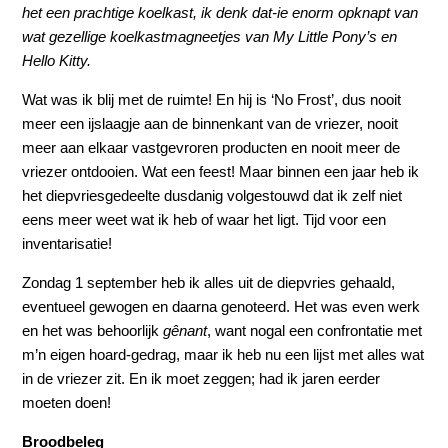
het een prachtige koelkast, ik denk dat-ie enorm opknapt van
wat gezellige koelkastmagneetjes van My Little Pony’s en
Hello Kitty.
Wat was ik blij met de ruimte! En hij is ‘No Frost’, dus nooit
meer een ijslaagje aan de binnenkant van de vriezer, nooit
meer aan elkaar vastgevroren producten en nooit meer de
vriezer ontdooien. Wat een feest! Maar binnen een jaar heb ik
het diepvriesgedeelte dusdanig volgestouwd dat ik zelf niet
eens meer weet wat ik heb of waar het ligt. Tijd voor een
inventarisatie!
Zondag 1 september heb ik alles uit de diepvries gehaald,
eventueel gewogen en daarna genoteerd. Het was even werk
en het was behoorlijk
gênant
, want nogal een confrontatie met
m’n eigen hoard-gedrag, maar ik heb nu een lijst met alles wat
in de vriezer zit. En ik moet zeggen; had ik jaren eerder
moeten doen!
Broodbeleg