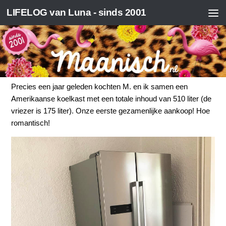
LIFELOG van Luna - sinds 2001
6 september 2019
11
DE INHOUD VAN MIJN DIEPVRIES
Precies een jaar geleden kochten M. en ik samen een
Amerikaanse koelkast met een totale inhoud van 510 liter (de
vriezer is 175 liter). Onze eerste gezamenlijke aankoop! Hoe
romantisch!