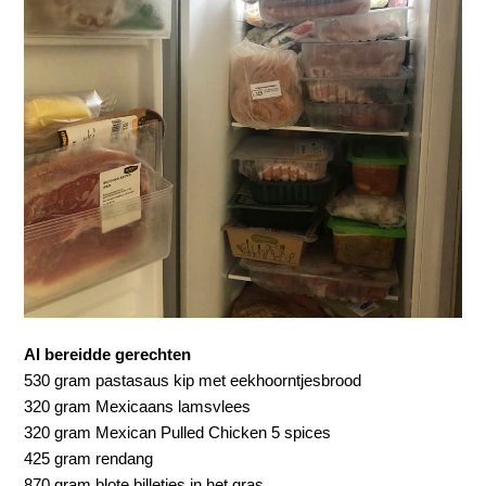
Al bereidde gerechten
530 gram pastasaus kip met eekhoorntjesbrood
320 gram Mexicaans lamsvlees
320 gram Mexican Pulled Chicken 5 spices
425 gram rendang
870 gram blote billetjes in het gras