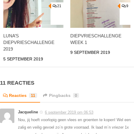
21
9
LUNA’S
DIEPVRIESCHALLENGE
DIEPVRIESCHALLENGE
WEEK 1
2019
9 SEPTEMBER 2019
5 SEPTEMBER 2019
11 REACTIES
Reacties
11
Pingbacks
0
Jacqueline
6 september 2019 om 06:53
Nou, jij hoeft voorlopig geen vlees en groenten te kopen! Wel een
zalig en veilig gevoel zo´n grote voorraad. Ik laad m´n vriezer 1x